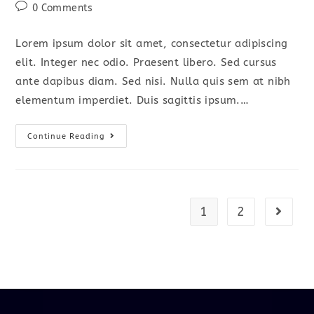
author:
published:
category:
Post
0 Comments
comments:
Lorem ipsum dolor sit amet, consectetur adipiscing
elit. Integer nec odio. Praesent libero. Sed cursus
ante dapibus diam. Sed nisi. Nulla quis sem at nibh
elementum imperdiet. Duis sagittis ipsum.…
Vestibulum
Continue Reading
Sapin
Prin
Quam
1
2
Go to t