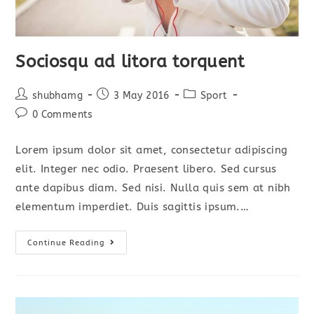
Sociosqu ad litora torquent
Post
Post
Post
shubhamg
3 May 2016
Sport
author:
published:
category:
Post
0 Comments
comments:
Lorem ipsum dolor sit amet, consectetur adipiscing
elit. Integer nec odio. Praesent libero. Sed cursus
ante dapibus diam. Sed nisi. Nulla quis sem at nibh
elementum imperdiet. Duis sagittis ipsum.…
Sociosqu
Continue Reading
Ad
Litora
Torquent