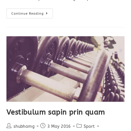
Praesent
Continue Reading
Libro
Se
Cursus
Ante
Vestibulum sapin prin quam
Post
Post
Post
shubhamg
3 May 2016
Sport