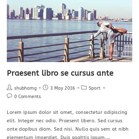
Praesent libro se cursus ante
Post
Post
Post
shubhamg
3 May 2016
Sport
author:
published:
category:
Post
0 Comments
comments:
Lorem ipsum dolor sit amet, consectetur adipiscing
elit. Integer nec odio. Praesent libero. Sed cursus
ante dapibus diam. Sed nisi. Nulla quis sem at nibh
elementum imperdiet. Duis sagittis ipsum.…